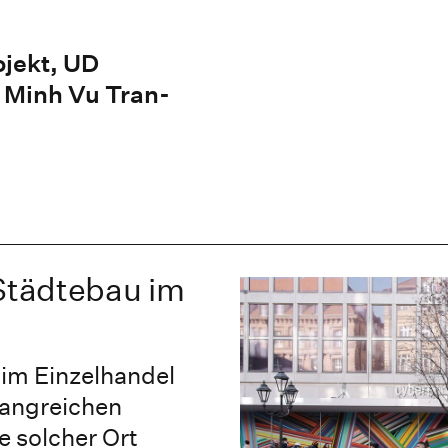
ojekt, UD
 Minh Vu Tran-
 Städtebau im
im Einzelhandel
fangreichen
e solcher Ort