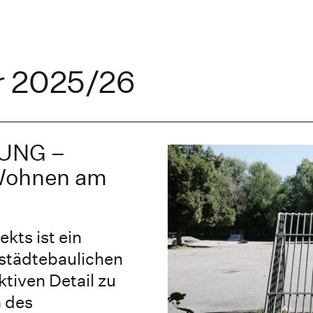
r 2025/26
UNG –
 Wohnen am
kts ist ein
 städtebaulichen
tiven Detail zu
 des