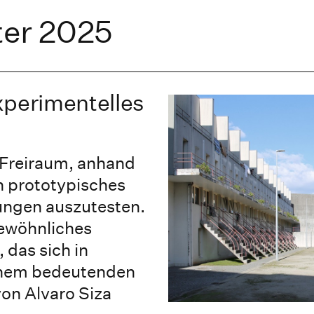
er 2025
xperimentelles
 Freiraum, anhand
in prototypisches
ungen auszutesten.
gewöhnliches
 das sich in
einem bedeutenden
on Alvaro Siza