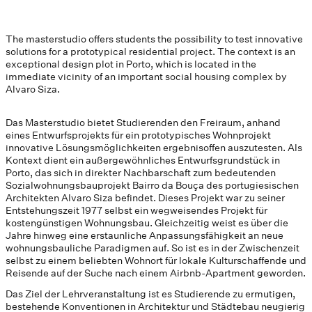
The masterstudio offers students the possibility to test innovative
solutions for a prototypical residential project. The context is an
exceptional design plot in Porto, which is located in the
immediate vicinity of an important social housing complex by
Alvaro Siza.
Das Masterstudio bietet Studierenden den Freiraum, anhand
eines Entwurfsprojekts für ein prototypisches Wohnprojekt
innovative Lösungsmöglichkeiten ergebnisoffen auszutesten. Als
Kontext dient ein außergewöhnliches Entwurfsgrundstück in
Porto, das sich in direkter Nachbarschaft zum bedeutenden
Sozialwohnungsbauprojekt Bairro da Bouça des portugiesischen
Architekten Alvaro Siza befindet. Dieses Projekt war zu seiner
Entstehungszeit 1977 selbst ein wegweisendes Projekt für
kostengünstigen Wohnungsbau. Gleichzeitig weist es über die
Jahre hinweg eine erstaunliche Anpassungsfähigkeit an neue
wohnungsbauliche Paradigmen auf. So ist es in der Zwischenzeit
selbst zu einem beliebten Wohnort für lokale Kulturschaffende und
Reisende auf der Suche nach einem Airbnb-Apartment geworden.
Das Ziel der Lehrveranstaltung ist es Studierende zu ermutigen,
bestehende Konventionen in Architektur und Städtebau neugierig