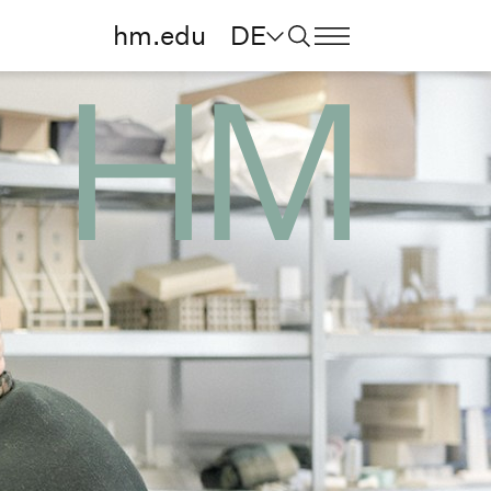
hm.edu
DE