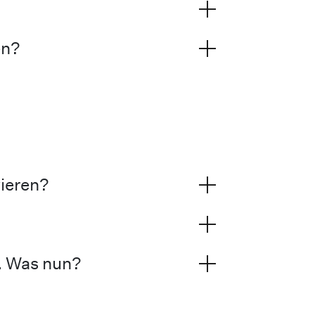
en?
ieren?
. Was nun?