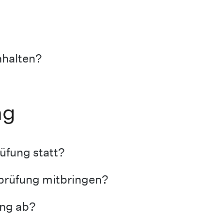
nhalten?
ng
üfung statt?
prüfung mitbringen?
ung ab?