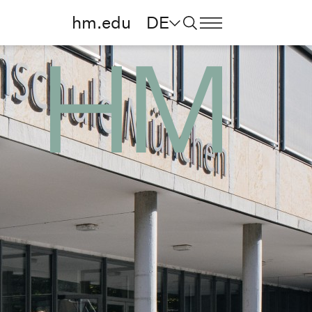
hm.edu
DE