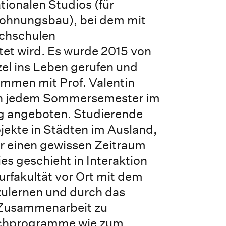
tionalen Studios (für
ohnungsbau), bei dem mit
ochschulen
t wird. Es wurde 2015 von
zel ins Leben gerufen und
ammen mit Prof. Valentin
in jedem Sommersemester im
g angeboten. Studierende
ojekte in Städten im Ausland,
er einen gewissen Zeitraum
ies geschieht in Interaktion
urfakultät vor Ort mit dem
zulernen und durch das
Zusammenarbeit zu
uschprogramme wie zum