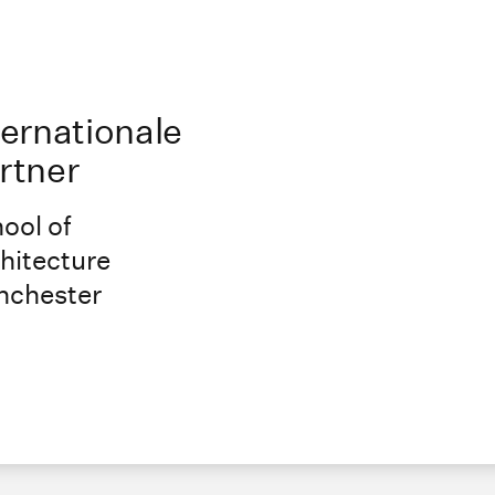
ternationale
rtner
ool of
hitecture
chester