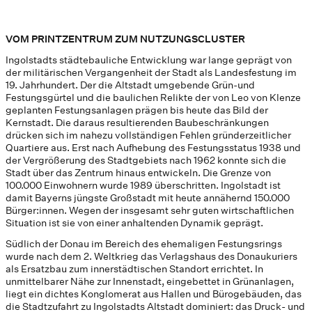
VOM PRINTZENTRUM ZUM NUTZUNGSCLUSTER
Ingolstadts städtebauliche Entwicklung war lange geprägt von
der militärischen Vergangenheit der Stadt als Landesfestung im
19. Jahrhundert. Der die Altstadt umgebende Grün-und
Festungsgürtel und die baulichen Relikte der von Leo von Klenze
geplanten Festungsanlagen prägen bis heute das Bild der
Kernstadt. Die daraus resultierenden Baubeschränkungen
drücken sich im nahezu vollständigen Fehlen gründerzeitlicher
Quartiere aus. Erst nach Aufhebung des Festungsstatus 1938 und
der Vergrößerung des Stadtgebiets nach 1962 konnte sich die
Stadt über das Zentrum hinaus entwickeln. Die Grenze von
100.000 Einwohnern wurde 1989 überschritten. Ingolstadt ist
damit Bayerns jüngste Großstadt mit heute annähernd 150.000
Bürger:innen. Wegen der insgesamt sehr guten wirtschaftlichen
Situation ist sie von einer anhaltenden Dynamik geprägt.
Südlich der Donau im Bereich des ehemaligen Festungsrings
wurde nach dem 2. Weltkrieg das Verlagshaus des Donaukuriers
als Ersatzbau zum innerstädtischen Standort errichtet. In
unmittelbarer Nähe zur Innenstadt, eingebettet in Grünanlagen,
liegt ein dichtes Konglomerat aus Hallen und Bürogebäuden, das
die Stadtzufahrt zu Ingolstadts Altstadt dominiert: das Druck- und