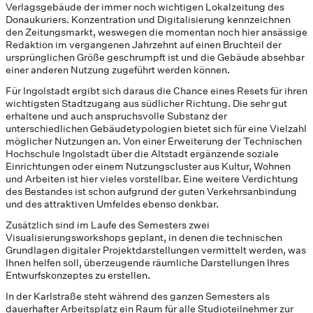
Verlagsgebäude der immer noch wichtigen Lokalzeitung des
Donaukuriers. Konzentration und Digitalisierung kennzeichnen
den Zeitungsmarkt, weswegen die momentan noch hier ansässige
Redaktion im vergangenen Jahrzehnt auf einen Bruchteil der
ursprünglichen Größe geschrumpft ist und die Gebäude absehbar
einer anderen Nutzung zugeführt werden können.
Für Ingolstadt ergibt sich daraus die Chance eines Resets für ihren
wichtigsten Stadtzugang aus südlicher Richtung. Die sehr gut
erhaltene und auch anspruchsvolle Substanz der
unterschiedlichen Gebäudetypologien bietet sich für eine Vielzahl
möglicher Nutzungen an. Von einer Erweiterung der Technischen
Hochschule Ingolstadt über die Altstadt ergänzende soziale
Einrichtungen oder einem Nutzungscluster aus Kultur, Wohnen
und Arbeiten ist hier vieles vorstellbar. Eine weitere Verdichtung
des Bestandes ist schon aufgrund der guten Verkehrsanbindung
und des attraktiven Umfeldes ebenso denkbar.
Zusätzlich sind im Laufe des Semesters zwei
Visualisierungsworkshops geplant, in denen die technischen
Grundlagen digitaler Projektdarstellungen vermittelt werden, was
Ihnen helfen soll, überzeugende räumliche Darstellungen Ihres
Entwurfskonzeptes zu erstellen.
In der Karlstraße steht während des ganzen Semesters als
dauerhafter Arbeitsplatz ein Raum für alle Studioteilnehmer zur