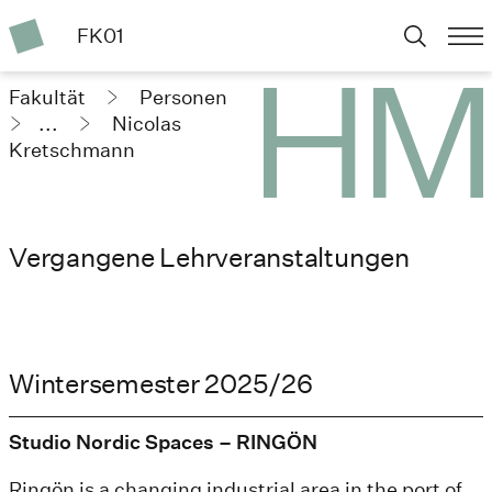
FK01
Fakultät
Personen
...
Nicolas
Kretschmann
Vergangene Lehrveranstaltungen
Wintersemester 2025/26
Studio Nordic Spaces – RINGÖN
Ringön is a changing industrial area in the port of