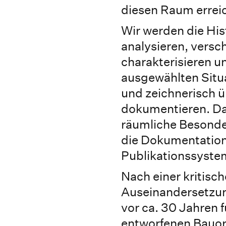
diesen Raum errei
Wir werden die Hi
analysieren, vers
charakterisieren u
ausgewählten Situa
und zeichnerisch 
dokumentieren. Dab
räumliche Besonde
die Dokumentation 
Publikationssystem
Nach einer kritisc
Auseinandersetzun
vor ca. 30 Jahren 
entworfenen Bauo