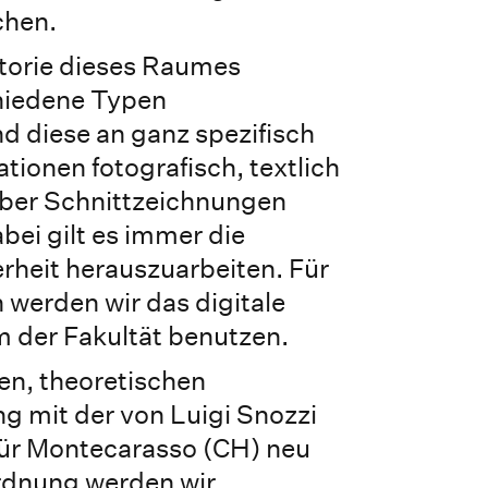
chen.
storie dieses Raumes
chiedene Typen
nd diese an ganz spezifisch
tionen fotografisch, textlich
über Schnittzeichnungen
ei gilt es immer die
rheit herauszuarbeiten. Für
werden wir das digitale
 der Fakultät benutzen.
hen, theoretischen
g mit der von Luigi Snozzi
für Montecarasso (CH) neu
rdnung werden wir