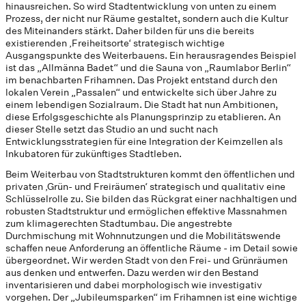
hinausreichen. So wird Stadtentwicklung von unten zu einem
Prozess, der nicht nur Räume gestaltet, sondern auch die Kultur
des Miteinanders stärkt. Daher bilden für uns die bereits
existierenden ‚Freiheitsorte‘ strategisch wichtige
Ausgangspunkte des Weiterbauens. Ein herausragendes Beispiel
ist das „Allmänna Badet“ und die Sauna von „Raumlabor Berlin“
im benachbarten Frihamnen. Das Projekt entstand durch den
lokalen Verein „Passalen“ und entwickelte sich über Jahre zu
einem lebendigen Sozialraum. Die Stadt hat nun Ambitionen,
diese Erfolgsgeschichte als Planungsprinzip zu etablieren. An
dieser Stelle setzt das Studio an und sucht nach
Entwicklungsstrategien für eine Integration der Keimzellen als
Inkubatoren für zukünftiges Stadtleben.
Beim Weiterbau von Stadtstrukturen kommt den öffentlichen und
privaten ‚Grün- und Freiräumen‘ strategisch und qualitativ eine
Schlüsselrolle zu. Sie bilden das Rückgrat einer nachhaltigen und
robusten Stadtstruktur und ermöglichen effektive Massnahmen
zum klimagerechten Stadtumbau. Die angestrebte
Durchmischung mit Wohnnutzungen und die Mobilitätswende
schaffen neue Anforderung an öffentliche Räume - im Detail sowie
übergeordnet. Wir werden Stadt von den Frei- und Grünräumen
aus denken und entwerfen. Dazu werden wir den Bestand
inventarisieren und dabei morphologisch wie investigativ
vorgehen. Der „Jubileumsparken“ im Frihamnen ist eine wichtige