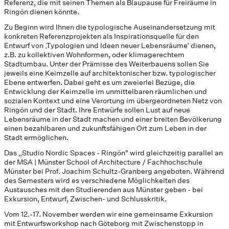
Referenz, die mit seinen Themen als Blaupause für Freiräume in
Ringön dienen könnte.
Zu Beginn wird Ihnen die typologische Auseinandersetzung mit
konkreten Referenzprojekten als Inspirationsquelle für den
Entwurf von ‚Typologien und Ideen neuer Lebensräume‘ dienen,
z.B. zu kollektiven Wohnformen, oder klimagerechtem
Stadtumbau. Unter der Prämisse des Weiterbauens sollen Sie
jeweils eine Keimzelle auf architektonischer bzw. typologischer
Ebene entwerfen. Dabei geht es um zweierlei Bezüge, die
Entwicklung der Keimzelle im unmittelbaren räumlichen und
sozialen Kontext und eine Verortung im übergeordneten Netz von
Ringön und der Stadt. Ihre Entwürfe sollen Lust auf neue
Lebensräume in der Stadt machen und einer breiten Bevölkerung
einen bezahlbaren und zukunftsfähigen Ort zum Leben in der
Stadt ermöglichen.
Das „Studio Nordic Spaces - Ringön" wird gleichzeitig parallel an
der MSA | Münster School of Architecture / Fachhochschule
Münster bei Prof. Joachim Schultz-Granberg angeboten. Während
des Semesters wird es verschiedene Möglichkeiten des
Austausches mit den Studierenden aus Münster geben - bei
Exkursion, Entwurf, Zwischen- und Schlusskritik.
Vom 12.-17. November werden wir eine gemeinsame Exkursion
mit Entwurfsworkshop nach Göteborg mit Zwischenstopp in