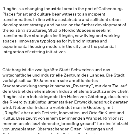
Ringön is a changing industrial area in the port of Gothenburg.
Places for art and culture bear witness to an incipient
transformation. In line with a sustainable and sufficient urban
development strategy and based on the further development of
the existing structures, Studio Nordic Spaces is seeking
transformative strategies for Ringön, new living and working
spaces, innovative typologies for hybrid mixtures and
experimental housing models in the city, and the potential
integration of existing initiatives.
Göteborg ist die zweitgrößte Stadt Schwedens und das
wirtschaftliche und industrielle Zentrum des Landes. Die Stadt
verfolgt seit ca. 10 Jahren ein sehr ambitioniertes
Stadtentwicklungsprojekt namens „Rivercity“, mit dem Ziel auf
dem Gebiet des ehemaligen Industriehafens Stadt zu entwickeln.
Ringön ist ein Industriegebiet im Hafen von Göteborg, das durch
die Rivercity zukünftig unter starken Entwicklungsdruck geraten
wird. Neben der Industrie verbindet man in Göteborg mit
„Ringön“ aber auch Freiheit, Innovation und Orte für Kunst und
Kultur. Dies zeugt von einem beginnenden Wandel. Ringön ist
momentan ein faszinierender„breeding ground“ für eine Vielzahl
von ungeplanten, überraschenden Orten, Nutzungen und