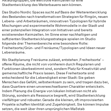
Akteursgruppen, die wertvolle Keimzellen für eine
Stadtentwicklung des Weiterbauens sein können.
Das Studio Nordic Spaces sucht auf Basis der Weiterentwicklung
des Bestandes nach transformativen Strategien für Ringön, neuen
Lebens- und Arbeitsräumen, innovativen Typologien für hybride
Mischungen und experimentelle Wohnmodelle in der Stadt und
einer potenziellen Integration von Initiativen und bereits
existierenden Keimzellen. Im Sinne einer nachhaltigen und
suffizienten Stadtentwicklungsstrategie spielen im Studio
folgende drei Themenbereiche eine besondere Rolle:
Freiheitsorte/Grün- und Freiräume/Typologien und Ideen neuer
Lebensräume.
Wo Stadtplanung Freiräume zulässt, entstehen ‚Freiheitsorte‘ –
offene Räume, die nicht von vornherein durch Regularien und
Funktionen überbestimmt sind, sondern Platz für Kreativität und
gemeinschaftliche Praxis lassen. Diese Freiheitsorte sind
entscheidend für die Lebendigkeit einer Stadt: Sie geben
Menschen das Gefühl, selbstwirksam zu sein, und tragen dazu bei,
dass Quartiere einen unverwechselbaren Charakter entwickeln.
Indem Planung die Energie von lokalen Initiativen nicht als
Störung, sondern als Ressource begreift, wird Stadtentwicklung
vielfältiger und robuster. Gerade die kleinen, oft improvisierten
Projekte schaffen Identität und Zugehörigkeit. Sie können Impulse
setzen, die weit über ihren ursprünglichen Maßstab