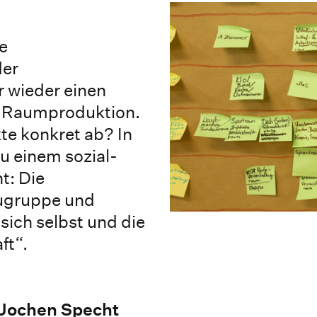
e
der
 wieder einen
n Raumproduktion.
te konkret ab? In
zu einem sozial-
t: Die
augruppe und
ich selbst und die
ft“.
 Jochen Specht