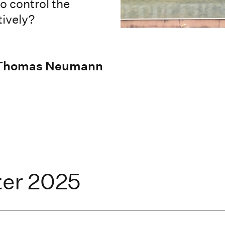
to control the
tively?
f. Thomas Neumann
er 2025