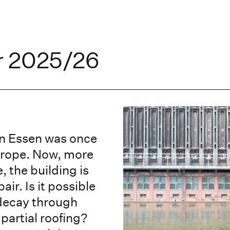
r 2025/26
in Essen was once
Europe. Now, more
, the building is
air. Is it possible
 decay through
partial roofing?