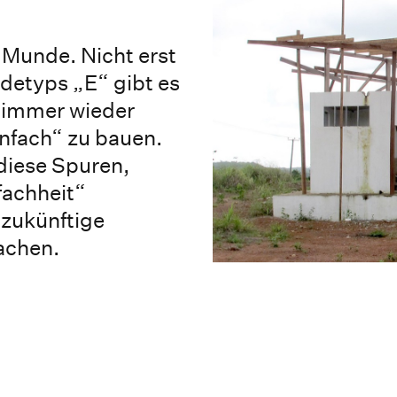
r Munde. Nicht erst
detyps „E“ gibt es
e immer wieder
nfach“ zu bauen.
diese Spuren,
fachheit“
 zukünftige
achen.