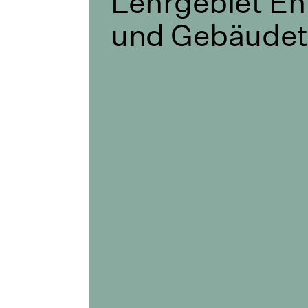
Lehrgebiet En
und Gebäudet