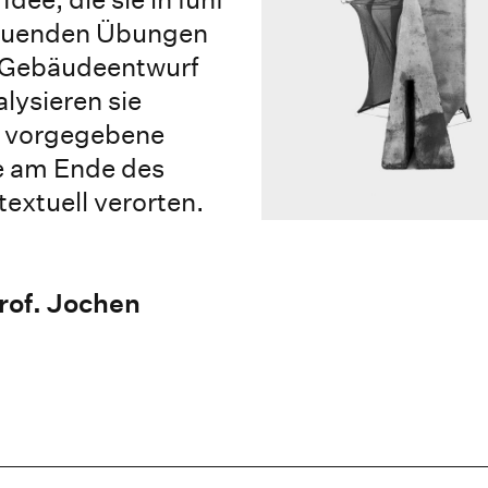
bauenden Übungen
n Gebäudeentwurf
alysieren sie
e vorgegebene
ie am Ende des
extuell verorten.
rof. Jochen