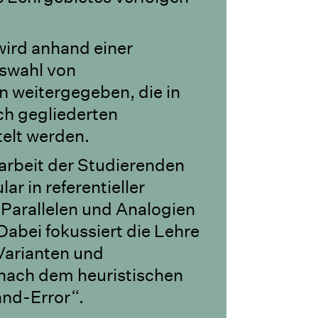
wird anhand einer
swahl von
 weitergegeben, die in
ch gegliederten
elt werden.
sarbeit der Studierenden
ar in referentieller
arallelen und Analogien
abei fokussiert die Lehre
Varianten und
nach dem heuristischen
and-Error“.