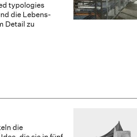
ed typologies
und die Lebens-
 Detail zu
eln die
dee, die sie in fünf