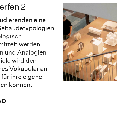
erfen 2
tudierenden eine
Gebäudetypologien
ologisch
mittelt werden.
en und Analogien
iele wird den
hes Vokabular an
für ihre eigene
hen können.
AD