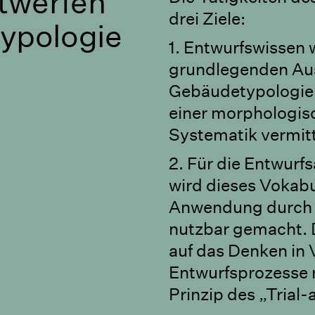
twerfen
drei Ziele:
ypologie
1. Entwurfswissen 
grundlegenden Au
Gebäudetypologien
einer morphologis
Systematik vermitt
2. Für die Entwurf
wird dieses Vokabul
Anwendung durch P
nutzbar gemacht. D
auf das Denken in 
Entwurfsprozesse 
Prinzip des „Trial-