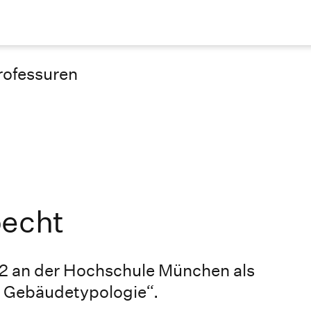
rofessuren
pecht
22 an der Hochschule München als
d Gebäudetypologie“.