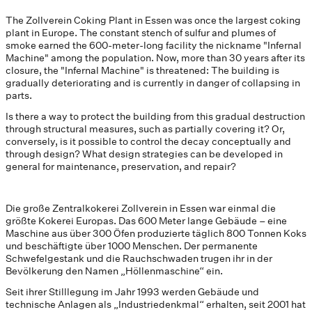
The Zollverein Coking Plant in Essen was once the largest coking
plant in Europe. The constant stench of sulfur and plumes of
smoke earned the 600-meter-long facility the nickname "Infernal
Machine" among the population. Now, more than 30 years after its
closure, the "Infernal Machine" is threatened: The building is
gradually deteriorating and is currently in danger of collapsing in
parts.
Is there a way to protect the building from this gradual destruction
through structural measures, such as partially covering it? Or,
conversely, is it possible to control the decay conceptually and
through design? What design strategies can be developed in
general for maintenance, preservation, and repair?
Die große Zentralkokerei Zollverein in Essen war einmal die
größte Kokerei Europas. Das 600 Meter lange Gebäude – eine
Maschine aus über 300 Öfen produzierte täglich 800 Tonnen Koks
und beschäftigte über 1000 Menschen. Der permanente
Schwefelgestank und die Rauchschwaden trugen ihr in der
Bevölkerung den Namen „Höllenmaschine“ ein.
Seit ihrer Stilllegung im Jahr 1993 werden Gebäude und
technische Anlagen als „Industriedenkmal“ erhalten, seit 2001 hat