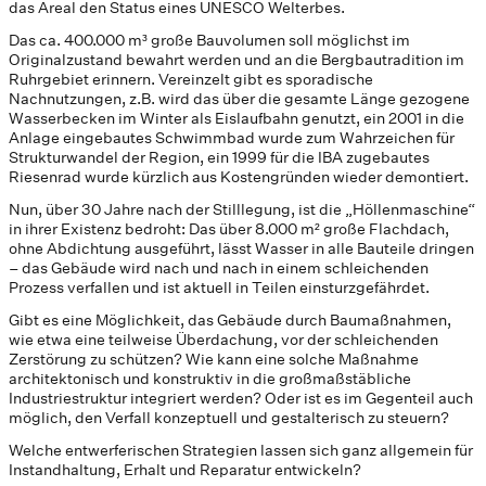
das Areal den Status eines UNESCO Welterbes.
Das ca. 400.000 m³ große Bauvolumen soll möglichst im
Originalzustand bewahrt werden und an die Bergbautradition im
Ruhrgebiet erinnern. Vereinzelt gibt es sporadische
Nachnutzungen, z.B. wird das über die gesamte Länge gezogene
Wasserbecken im Winter als Eislaufbahn genutzt, ein 2001 in die
Anlage eingebautes Schwimmbad wurde zum Wahrzeichen für
Strukturwandel der Region, ein 1999 für die IBA zugebautes
Riesenrad wurde kürzlich aus Kostengründen wieder demontiert.
Nun, über 30 Jahre nach der Stilllegung, ist die „Höllenmaschine“
in ihrer Existenz bedroht: Das über 8.000 m² große Flachdach,
ohne Abdichtung ausgeführt, lässt Wasser in alle Bauteile dringen
– das Gebäude wird nach und nach in einem schleichenden
Prozess verfallen und ist aktuell in Teilen einsturzgefährdet.
Gibt es eine Möglichkeit, das Gebäude durch Baumaßnahmen,
wie etwa eine teilweise Überdachung, vor der schleichenden
Zerstörung zu schützen? Wie kann eine solche Maßnahme
architektonisch und konstruktiv in die großmaßstäbliche
Industriestruktur integriert werden? Oder ist es im Gegenteil auch
möglich, den Verfall konzeptuell und gestalterisch zu steuern?
Welche entwerferischen Strategien lassen sich ganz allgemein für
Instandhaltung, Erhalt und Reparatur entwickeln?