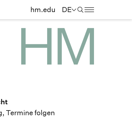
hm.edu
DE
cht
g, Termine folgen