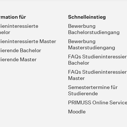
rmation für
Schnelleinstieg
ieninteressierte
Bewerbung
elor
Bachelorstudiengang
ieninteressierte Master
Bewerbung
Masterstudiengang
ierende Bachelor
FAQs Studieninteressier
ierende Master
Bachelor
FAQs Studieninteressier
Master
Semestertermine für
Studierende
PRIMUSS Online Servic
Moodle