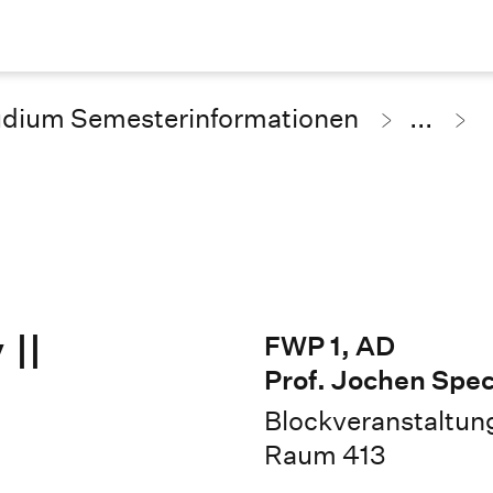
udium Semesterinformationen
...
II
FWP 1, AD
Prof. Jochen Spe
Blockveranstaltun
Raum 413