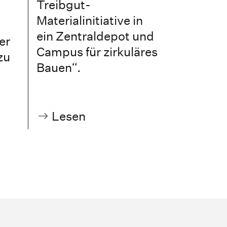
Treibgut-
Mo. 20.0
Materialinitiative in
22.07.2
ein Zentraldepot und
er
08:30 – 
Campus für zirkuläres
zu
Räume F
Bauen“.
2.08
Lesen
Lesen