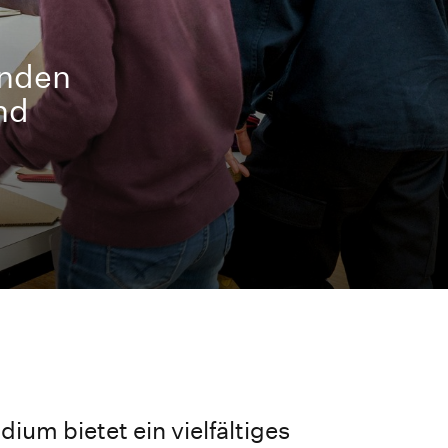
inden
nd
ium bietet ein vielfältiges