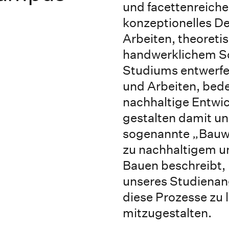
und facettenreiche
konzeptionelles D
Arbeiten, theoreti
handwerklichem Sch
Studiums entwerf
und Arbeiten, bed
nachhaltige Entwi
gestalten damit un
sogenannte „Bauwe
zu nachhaltigem 
Bauen beschreibt, i
unseres Studienang
diese Prozesse zu
mitzugestalten.