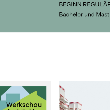
BEGINN REGULÄ
Bachelor und Maste