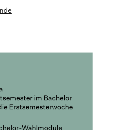
nde
a
tsemester im Bachelor
 die Erstsemesterwoche
achelor-Wahlmodule