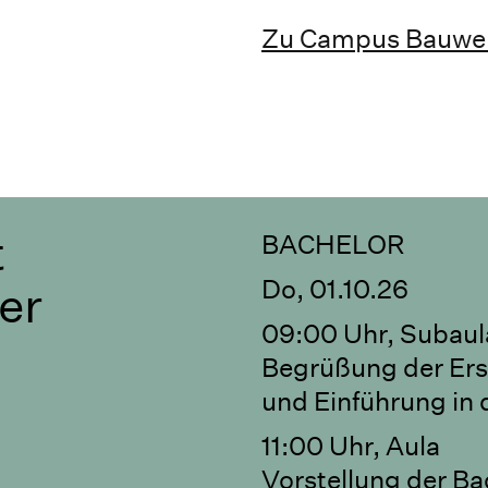
Zu Campus Bauwe
t
BACHELOR
Do, 01.10.26
er
09:00 Uhr, Subaul
Begrüßung der Ers
und Einführung in
11:00 Uhr, Aula
Vorstellung der B