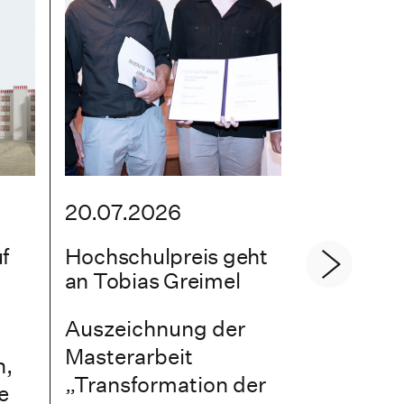
20.07.2026
20.07.2
f
Hochschulpreis geht
Master T
an Tobias Greimel
Präsent
Auszeichnung der
der Mas
Masterarbeit
Arbeite
n,
„Transformation der
SoSe 26
e