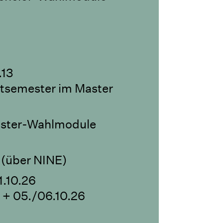
.13
tsemester im Master
aster-Wahlmodule
über NINE)
1.10.26
 + 05./06.10.26