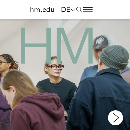
hm.edu
DE