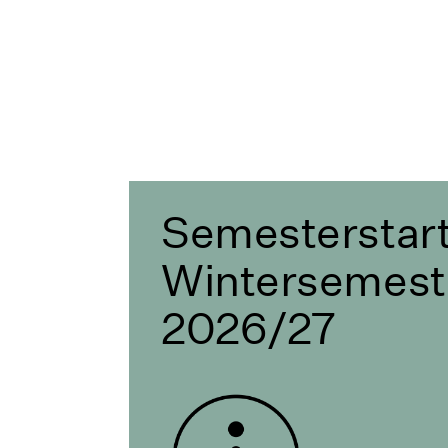
Semesterstar
Wintersemest
2026/27