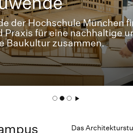
uwende
 der Hochschule München f
 Praxis für eine nachhaltige u
e Baukultur zusammen.
Campus
Das Architekturstud