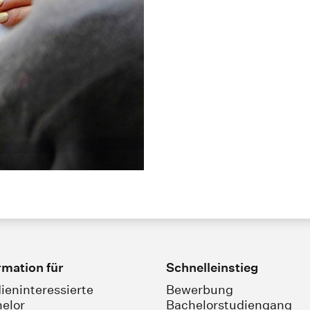
rmation für
Schnelleinstieg
ieninteressierte
Bewerbung
elor
Bachelorstudiengang