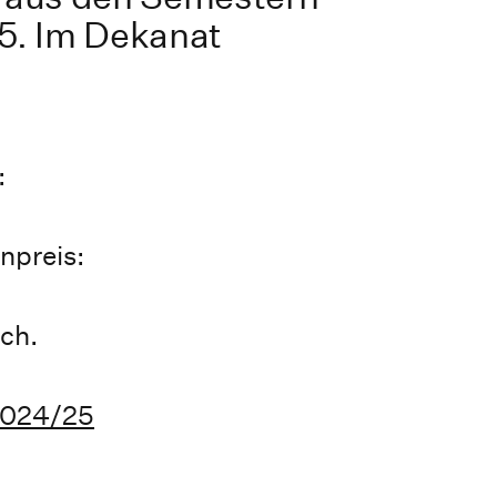
5. Im Dekanat
:
npreis:
ich.
2024/25