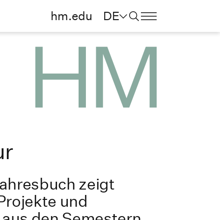
hm.edu
DE
ur
Jahresbuch zeigt
 Projekte und
 aus den Semestern