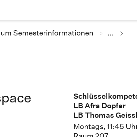
ium Semesterinformationen
...
space
Schlüsselkompet
LB Afra Dopfer
LB Thomas Geissl
Montags, 11:45 Uh
Raum 207