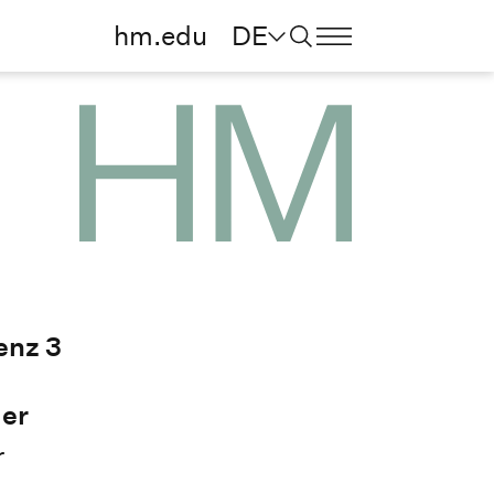
hm.edu
DE
enz 3
er
r