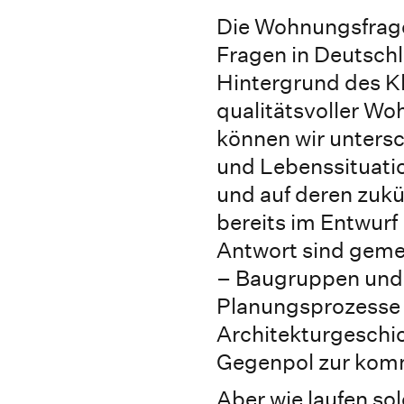
Die Wohnungsfrage
Fragen in Deutsch
Hintergrund des K
qualitätsvoller W
können wir unters
und Lebenssituatio
und auf deren zuk
bereits im Entwurf
Antwort sind geme
– Baugruppen und 
Planungsprozesse b
Architekturgeschi
Gegenpol zur kom
Aber wie laufen so