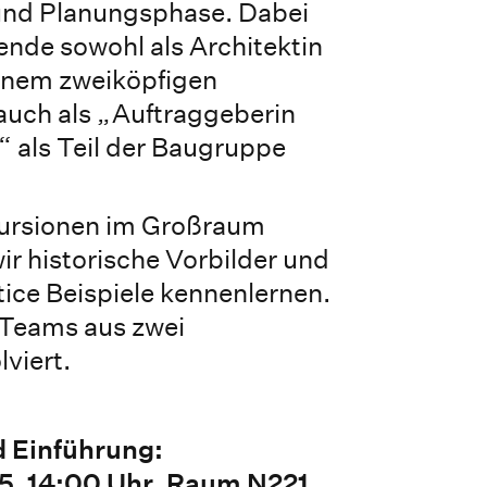
und Planungsphase. Dabei
rende sowohl als Architektin
einem zweiköpfigen
auch als „Auftraggeberin
 als Teil der Baugruppe
ursionen im Großraum
r historische Vorbilder und
tice Beispiele kennenlernen.
 Teams aus zwei
viert.
d Einführung:
25, 14:00 Uhr, Raum N221