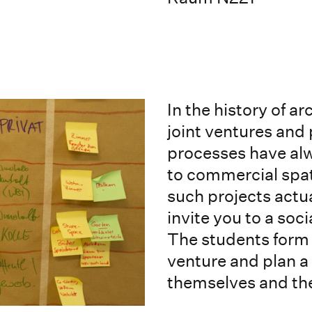
In the history of a
joint ventures and
processes have al
to commercial spa
such projects actua
invite you to a soc
The students form a
venture and plan a 
themselves and th