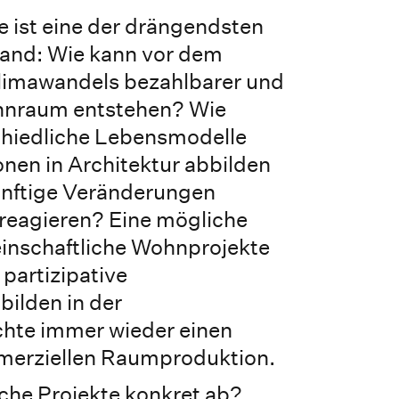
 ist eine der drängendsten
land: Wie kann vor dem
limawandels bezahlbarer und
ohnraum entstehen? Wie
chiedliche Lebensmodelle
nen in Architektur abbilden
ünftige Veränderungen
 reagieren? Eine mögliche
inschaftliche Wohnprojekte
partizipative
ilden in der
chte immer wieder einen
merziellen Raumproduktion.
lche Projekte konkret ab?