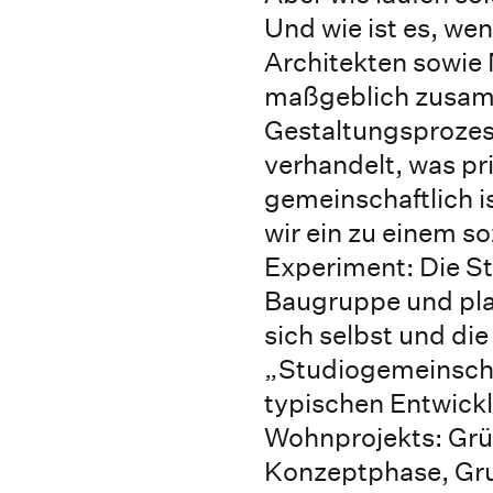
Und wie ist es, we
Architekten sowie
maßgeblich zusam
Gestaltungsprozess
verhandelt, was pr
gemeinschaftlich i
wir ein zu einem s
Experiment: Die St
Baugruppe und pl
sich selbst und di
„Studiogemeinschaf
typischen Entwick
Wohnprojekts: Gr
Konzeptphase, Gr