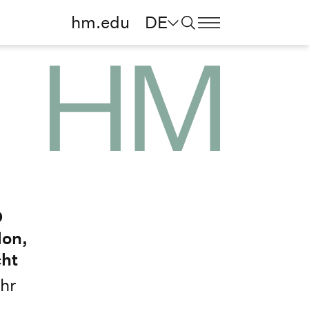
hm.edu
DE
D
lon,
cht
hr