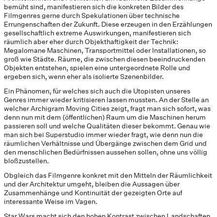
bemüht sind, manifestieren sich die konkreten Bilder des
Filmgenres gerne durch Spekulationen über technische
Errungenschaften der Zukunft. Diese erzeugen in den Erzählungen
gesellschaftlich extreme Auswirkungen, manifestieren sich
räumlich aber eher durch Objekthaftigkeit der Technik:
Megalomane Maschinen, Transportmittel oder Installationen, so
groß wie Städte. Räume, die zwischen diesen beeindruckenden
Objekten entstehen, spielen eine untergeordnete Rolle und
ergeben sich, wenn eher als isolierte Szenenbilder.
Ein Phänomen, für welches sich auch die Utopisten unseres
Genres immer wieder kritisieren lassen mussten. An der Stelle an
welcher Archigram Moving Cities zeigt, fragt man sich sofort, was
denn nun mit dem (öffentlichen) Raum um die Maschinen herum
passieren soll und welche Qualitäten dieser bekommt. Genau wie
man sich bei Superstudio immer wieder fragt, wie denn nun die
räumlichen Verhältnisse und Übergänge zwischen dem Grid und
den menschlichen Bedürfnissen aussehen sollen, ohne uns völlig
bloßzustellen.
Obgleich das Filmgenre konkret mit den Mitteln der Räumlichkeit
und der Architektur umgeht, bleiben die Aussagen über
Zusammenhänge und Kontinuität der gezeigten Orte auf
interessante Weise im Vagen.
Star Wars macht sich den hohen Kontrast zwischen Landschaften