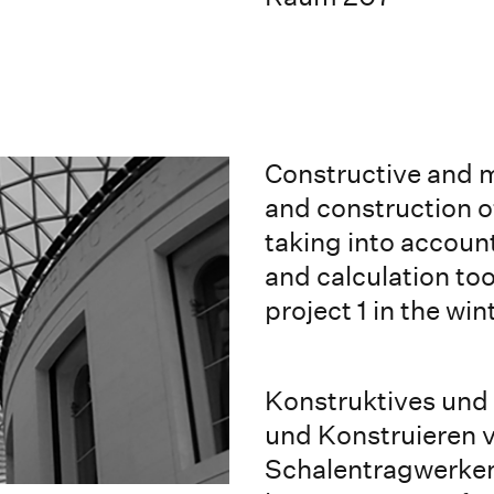
Constructive and 
and construction o
taking into accoun
and calculation tool
project 1 in the wi
Konstruktives und
und Konstruieren 
Schalentragwerken