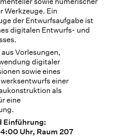
enteller sowie numerischer
r Werkzeuge. Ein
ge der Entwurfsaufgabe ist
es digitalen Entwurfs- und
sses.
 aus Vorlesungen,
endung digitaler
ionen sowie eines
gwerksentwurfs einer
baukonstruktion als
r eine
ung.
d Einführung:
, 14:00 Uhr, Raum 207