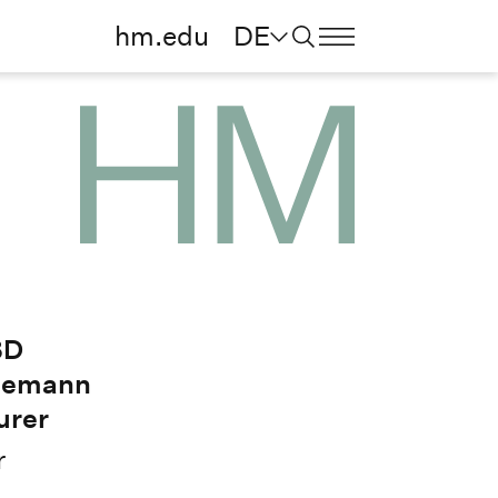
hm.edu
DE
BD
hiemann
urer
r