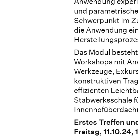
Anwendung experim
und parametrische
Schwerpunkt im Zu
die Anwendung ein
Herstellungsproze
Das Modul besteht
Workshops mit Anw
Werkzeuge, Exkurs
konstruktiven Tra
effizienten Leicht
Stabwerksschale fü
Innenhofüberdach
Erstes Treffen un
Freitag, 11.10.24