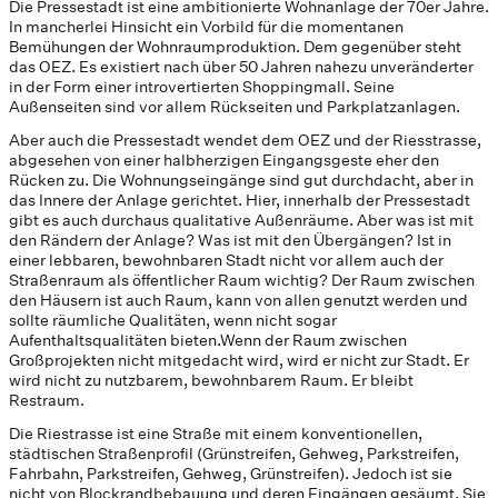
Die Pressestadt ist eine ambitionierte Wohnanlage der 70er Jahre.
In mancherlei Hinsicht ein Vorbild für die momentanen
Bemühungen der Wohnraumproduktion. Dem gegenüber steht
das OEZ. Es existiert nach über 50 Jahren nahezu unveränderter
in der Form einer introvertierten Shoppingmall. Seine
Außenseiten sind vor allem Rückseiten und Parkplatzanlagen.
Aber auch die Pressestadt wendet dem OEZ und der Riesstrasse,
abgesehen von einer halbherzigen Eingangsgeste eher den
Rücken zu. Die Wohnungseingänge sind gut durchdacht, aber in
das Innere der Anlage gerichtet. Hier, innerhalb der Pressestadt
gibt es auch durchaus qualitative Außenräume. Aber was ist mit
den Rändern der Anlage? Was ist mit den Übergängen? Ist in
einer lebbaren, bewohnbaren Stadt nicht vor allem auch der
Straßenraum als öffentlicher Raum wichtig? Der Raum zwischen
den Häusern ist auch Raum, kann von allen genutzt werden und
sollte räumliche Qualitäten, wenn nicht sogar
Aufenthaltsqualitäten bieten.Wenn der Raum zwischen
Großprojekten nicht mitgedacht wird, wird er nicht zur Stadt. Er
wird nicht zu nutzbarem, bewohnbarem Raum. Er bleibt
Restraum.
Die Riestrasse ist eine Straße mit einem konventionellen,
städtischen Straßenprofil (Grünstreifen, Gehweg, Parkstreifen,
Fahrbahn, Parkstreifen, Gehweg, Grünstreifen). Jedoch ist sie
nicht von Blockrandbebauung und deren Eingängen gesäumt. Sie