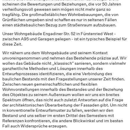
scheinen die Bewertungen und Beziehungen, die vor 50 Jahren
verheißungsvoll gewesen sein mögen nicht mehr ganz so
tragfähig. Die großmaßstäblichen Wohnbebauungen, die von
Grünflächen umgeben sind schaffen es nur in seltenen Fällen
einen städtebaulichen Bezug zum Straßenraum aufzubauen.
Unser Wohngebäude Engadiner Str. 52 in Fürstenried West -
zwischen A95 und Garagen gelegen - ist ein typisches Beispiel für
diese Zeit.
Wir nähern uns dem Wohngebäude und seinem Kontext
unvoreingenommen und nehmen das Bestehende präzise auf. Wir
wollen das Gebäude nicht „klassisch“ sanieren, sondern vielmehr
ganzheitliche Methoden und Lösungen innerhalb des
Entwurfsprozesses identifizieren, die eine Verbindung des
baulichen Bestands mit den Fragestellungen unserer Zeit finden.
Zwischen neuen gemeinschaftlichen und flexiblen
Wohnvorstellungen innerhalb des Bestandes und der Beziehung
des Objektes zu seinem Außenraum wollen wir uns ein breites
Spektrum öffnen, das nicht auch zuletzt Antworten auf die Frage
der architektonischen Überarbeitung der Fassaden gibt. Um nicht
in konventionelle Entwurfsmuster zu fallen, werden wir den
Bestand und uns selber im ersten Drittel des Semesters mit
Referenzen konfrontieren, die andere Blickwinkel und im besten
Fall auch Widersprüche erzeugen.