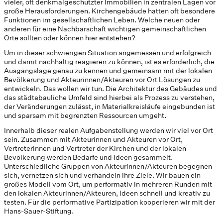
vieler, oft denkmalgeschützter Immobilien in zentralen Lagen vor
große Herausforderungen. Kirchengebäude hatten oft besondere
Funktionen im gesellschaftlichen Leben. Welche neuen oder
anderen für eine Nachbarschaft wichtigen gemeinschaftlichen
Orte sollten oder können hier entstehen?
Um in dieser schwierigen Situation angemessen und erfolgreich
und damit nachhaltig reagieren zu können, ist es erforderlich, die
Ausgangslage genau zu kennen und gemeinsam mit der lokalen
Bevölkerung und Akteurinnen/Akteuren vor Ort Lösungen zu
entwickeln. Das wollen wir tun. Die Architektur des Gebäudes und
das städtebauliche Umfeld sind hierbei als Prozess zu verstehen,
der Veränderungen zulässt, in Materialkreisläufe eingebunden ist
und sparsam mit begrenzten Ressourcen umgeht.
Innerhalb dieser realen Aufgabenstellung werden wir viel vor Ort
sein. Zusammen mit Akteurinnen und Akteuren vor Ort,
Vertreterinnen und Vertreter der Kirchen und der lokalen
Bevölkerung werden Bedarfe und Ideen gesammelt.
Unterschiedliche Gruppen von Akteurinnen/Akteuren begegnen
sich, vernetzen sich und verhandeln ihre Ziele. Wir bauen ein
großes Modell vom Ort, um performativ in mehreren Runden mit
den lokalen Akteurinnen/Akteuren, Ideen schnell und kreativ zu
testen. Für die performative Partizipation kooperieren wir mit der
Hans-Sauer-Stiftung.