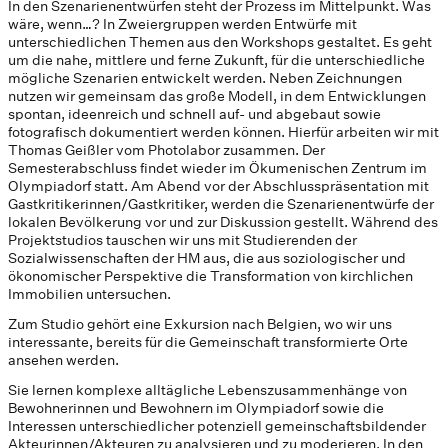
In den Szenarienentwürfen steht der Prozess im Mittelpunkt. Was
wäre, wenn…? In Zweiergruppen werden Entwürfe mit
unterschiedlichen Themen aus den Workshops gestaltet. Es geht
um die nahe, mittlere und ferne Zukunft, für die unterschiedliche
mögliche Szenarien entwickelt werden. Neben Zeichnungen
nutzen wir gemeinsam das große Modell, in dem Entwicklungen
spontan, ideenreich und schnell auf- und abgebaut sowie
fotografisch dokumentiert werden können. Hierfür arbeiten wir mit
Thomas Geißler vom Photolabor zusammen. Der
Semesterabschluss findet wieder im Ökumenischen Zentrum im
Olympiadorf statt. Am Abend vor der Abschlusspräsentation mit
Gastkritikerinnen/Gastkritiker, werden die Szenarienentwürfe der
lokalen Bevölkerung vor und zur Diskussion gestellt. Während des
Projektstudios tauschen wir uns mit Studierenden der
Sozialwissenschaften der HM aus, die aus soziologischer und
ökonomischer Perspektive die Transformation von kirchlichen
Immobilien untersuchen.
Zum Studio gehört eine Exkursion nach Belgien, wo wir uns
interessante, bereits für die Gemeinschaft transformierte Orte
ansehen werden.
Sie lernen komplexe alltägliche Lebenszusammenhänge von
Bewohnerinnen und Bewohnern im Olympiadorf sowie die
Interessen unterschiedlicher potenziell gemeinschaftsbildender
Akteurinnen/Akteuren zu analysieren und zu moderieren. In den