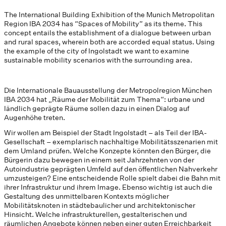
The International Building Exhibition of the Munich Metropolitan
Region IBA 2034 has “Spaces of Mobility” as its theme. This
concept entails the establishment of a dialogue between urban
and rural spaces, wherein both are accorded equal status. Using
the example of the city of Ingolstadt we want to examine
sustainable mobility scenarios with the surrounding area.
Die Internationale Bauausstellung der Metropolregion München
IBA 2034 hat „Räume der Mobilität zum Thema“: urbane und
ländlich geprägte Räume sollen dazu in einen Dialog auf
Augenhöhe treten.
Wir wollen am Beispiel der Stadt Ingolstadt – als Teil der IBA-
Gesellschaft – exemplarisch nachhaltige Mobilitätsszenarien mit
dem Umland prüfen. Welche Konzepte könnten den Bürger, die
Bürgerin dazu bewegen in einem seit Jahrzehnten von der
Autoindustrie geprägten Umfeld auf den öffentlichen Nahverkehr
umzusteigen? Eine entscheidende Rolle spielt dabei die Bahn mit
ihrer Infrastruktur und ihrem Image. Ebenso wichtig ist auch die
Gestaltung des unmittelbaren Kontexts möglicher
Mobilitätsknoten in städtebaulicher und architektonischer
Hinsicht. Welche infrastrukturellen, gestalterischen und
räumlichen Angebote können neben einer guten Erreichbarkeit