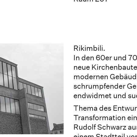
Rikimbili.
In den 60er und 70
neue Kirchenbaute
modernen Gebäude
schrumpfender Gem
endwidmet und suc
Thema des Entwurfs
Transformation ei
Rudolf Schwarz aus
einem Stadtteil vo