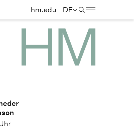
hm.edu
DE
eneder
nson
Uhr