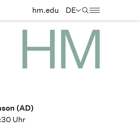
hm.edu
DE
nson (AD)
5:30 Uhr