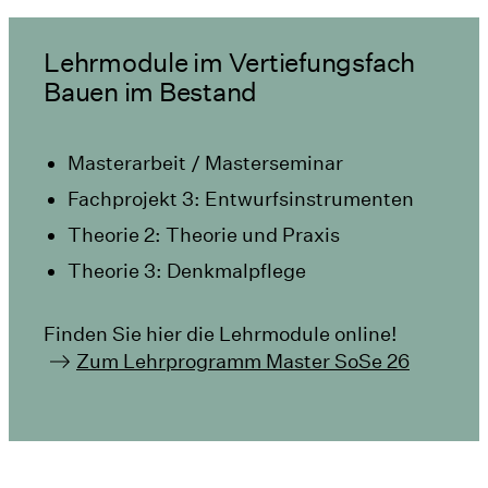
Lehrmodule im Vertiefungsfach
Bauen im Bestand
Masterarbeit / Masterseminar
Fachprojekt 3: Entwurfsinstrumenten
Theorie 2: Theorie und Praxis
Theorie 3: Denkmalpflege
Finden Sie hier die Lehrmodule online!
Zum Lehrprogramm Master SoSe 26