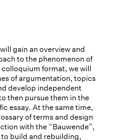
 will gain an overview and
proach to the phenomenon of
 colloquium format, we will
lines of argumentation, topics
nd develop independent
 to then pursue them in the
ific essay. At the same time,
glossary of terms and design
ection with the “Bauwende”,
to build and rebuilding,