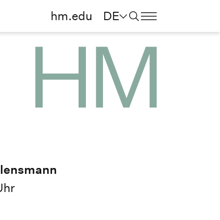
hm.edu
DE
ellensmann
Uhr