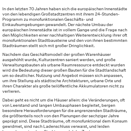
In den letzten 70 Jahren haben sich die europäischen Innenstädte
von den lebendigen Großstadtzentren mit ihrem 24-Stunden-
Programm zu monofunktionalen Geschäfts- und
Einkaufsumgebungen gewandelt. Der nächste Umbau der
europäischen Innenstädte ist in vollem Gange und die Frage nach
den Möglichkeiten einer nachhaltigen Weiterentwicklung ihrer oft
monofunktionalen Stadtbausteine und den von ihnen bestimmten
Stadträumen stellt sich mit großer Dringlichkeit.
Nachdem das Geschäftsmodell der großen Warenhäuser
ausgehöhlt wurde, Kulturzentren saniert werden, und große
Verwaltungsbauten als urbane Raumressource entdeckt wurden
wird die Bedeutung dieser großen Bauten für die Stadtlandschaft
um so deutlicher. Nutzung und Angebot müssen sich anpassen,
um ihre Stellung als städtische Architekturen, urbane Orte und
ihren Charakter als große teilöffentliche Akkumulatoren nicht zu
verlieren.
Dabei geht es nicht um die Häuser allein: die Veränderungen, oft
von Leerstand und langen Umbauphasen begleitet, bergen
besondere Herausforderungen für die angrenzenden Stadträume,
die größtenteils noch von den Planungen der sechziger Jahre
geprägt sind. Diese Stadträume, oft monofunktional dem Konsum
gewidmet, sind nach Ladenschluss verwaist, und leiden