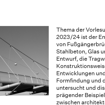
Thema der Vorles
2023/24 ist der En
von Fußgängerbrüc
Stahlbeton, Glas u
Entwurf, die Tragw
Konstruktionsweis
Entwicklungen und
Formfindung und 
untersucht und dis
prägender Beispi
zwischen architek