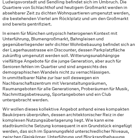
Ludwigsvorstadt und Sendling befindet sich im Umbruch. Die
Quartiere von Schlachthof und heutigem Großmarkt werden in
absehbarer Zeit zu dichten Wohnquartieren umgenutzt werden,
die bestehenden Viertel am Röcklplatz und um den Großmarkt
sind bereits gentrifiziert.
In einem für München untypisch heterogenen Kontext mit
Unterführung, Blumengroßmarkt, Bahngleisen und
gegenüberliegender sehr dichter Wohnbebauung befindet sich an
der Lagerhausstrasse ein Discounter, dessen Parkplatzfläche
zukünftig umgenutzt werden soll. Witterungsunabhängige
vielfältige Angebote für die junge Generation, aber auch für
Senioren fehlen im Quartier und sind angesichts des
demographischen Wandels nicht zu vernachlässigen.
In unmittelbarer Nähe zur Isar soll deswegen ein
Nachbarschaftszentrum mit Veranstaltungsräumen,
Raumangeboten für alle Generationen, Proberäumen für Musik,
Nachmittagsbetreuung, Sportangeboten und ein Club
untergebracht werden.
Wir wollen dieses kollektive Angebot anhand eines kompakten
Baukörpers überprüfen, dessen architektonischer Reiz in der
komplexen Nutzungsüberlagerung liegt. Wie kann eine
stadträumliche Setzung konsequent in ein Grundstück eingefügt
werden, das sich im Spannungsfeld unterschiedlicher Niveaus,
zwischen Gleiskörper, Unterführung und Blockrandbebauung