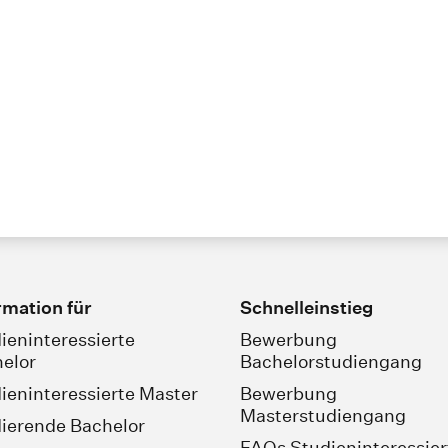
rmation für
Schnelleinstieg
ieninteressierte
Bewerbung
elor
Bachelorstudiengang
ieninteressierte Master
Bewerbung
Masterstudiengang
ierende Bachelor
FAQs Studieninteressier