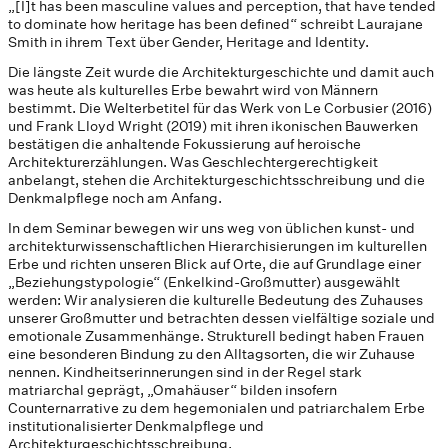
„[I]t has been masculine values and perception, that have tended
to dominate how heritage has been defined“ schreibt Laurajane
Smith in ihrem Text über Gender, Heritage and Identity.
Die längste Zeit wurde die Architekturgeschichte und damit auch
was heute als kulturelles Erbe bewahrt wird von Männern
bestimmt. Die Welterbetitel für das Werk von Le Corbusier (2016)
und Frank Lloyd Wright (2019) mit ihren ikonischen Bauwerken
bestätigen die anhaltende Fokussierung auf heroische
Architekturerzählungen. Was Geschlechtergerechtigkeit
anbelangt, stehen die Architekturgeschichtsschreibung und die
Denkmalpflege noch am Anfang.
In dem Seminar bewegen wir uns weg von üblichen kunst- und
architekturwissenschaftlichen Hierarchisierungen im kulturellen
Erbe und richten unseren Blick auf Orte, die auf Grundlage einer
„Beziehungstypologie“ (Enkelkind-Großmutter) ausgewählt
werden: Wir analysieren die kulturelle Bedeutung des Zuhauses
unserer Großmutter und betrachten dessen vielfältige soziale und
emotionale Zusammenhänge. Strukturell bedingt haben Frauen
eine besonderen Bindung zu den Alltagsorten, die wir Zuhause
nennen. Kindheitserinnerungen sind in der Regel stark
matriarchal geprägt, „Omahäuser“ bilden insofern
Counternarrative zu dem hegemonialen und patriarchalem Erbe
institutionalisierter Denkmalpflege und
Architekturgeschichtsschreibung.