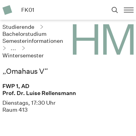
FK01
Studierende
Bachelorstudium
Semesterinformationen
...
Wintersemester
2024/25
„Omahaus V“
FWP 1, AD
Prof. Dr. Luise Rellensmann
Dienstags, 17:30 Uhr
Raum 413