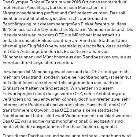
Das Olympia Einkauf Zentrum war 2016 Ort eines rechtsradikal
motivierten Anschlags, bei dem neun Menschen mit
Migrationserfahrung getötet und fünf verletzt wurden. Das soll
nicht unerwähnt bleiben, ist aber nicht der Grund der
Beschäftigung mit diesem sehr großen Einkaufszentrum, dass
1972 anlässlich der Olympischen Spiele in München entstand. Die
Idee damals war, mit dem OEZ die Münchner Innenstadt zu
entlasten und ein Einkaufszentrum am Rand der Stadt auf dem
ehemaligen Flugfeld Oberwiesenfeld zu erschaffen, dass perfekt
mit dem Auto angebunden ist. Es sollte vor allem von
Münchnerinnen und Münchnern aus den Randbezirken sowie aus
Vororten direkt angefahren werden.
Inzwischen ist München gewachsen und das OEZ steht gar nicht
mehr am Stadtrand, sondern hat eine Nachbarschaft, ist sehr gut
mit öffentlichen Verkehrsmitteln angebunden und auch das
Einkaufsverhalten verändert sich. Wir werden in diesem
Entwurfsprojekt nicht das gesamte OEZ, seine Anbindung etc.
verändern und neu entwerfen können, doch wir greifen zwei sehr
interessante Punkte auf und werden einen Ausschnitt des OEZ
transformieren: Obwohl, das OEZ damals keine städtische
Nachbarschaft hatte, sind zwei Wohntürme mit realisiert worden.
Das OEZ war also nie ganz monofunktional! Gleichzeitig sind
heute viele der ausgedehnten Parkhausflächen ungenutzt.
Eines dieser Parkhäuser und seine unmittelbare Umgebung wird