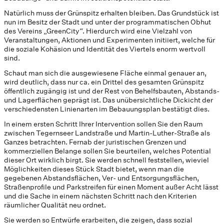
Natürlich muss der Grünspitz erhalten bleiben. Das Grundstück ist
nun im Besitz der Stadt und unter der programmatischen Obhut
des Vereins „GreenCity“. Hierdurch wird eine Vielzahl von
Veranstaltungen, Aktionen und Experimenten initiiert, welche für
die soziale Kohäsion und Identität des Viertels enorm wertvoll
sind.
Schaut man sich die ausgewiesene Fläche einmal genauer an,
wird deutlich, dass nur ca. ein Drittel des gesamten Grünspitz
öffentlich zugängig ist und der Rest von Behelfsbauten, Abstands-
und Lagerflächen geprägt ist. Das unübersichtliche Dickicht der
verschiedensten Linienarten im Bebauungsplan bestätigt dies.
In einem ersten Schritt Ihrer Intervention sollen Sie den Raum
zwischen Tegernseer Landstraße und Martin-Luther-Straße als
Ganzes betrachten. Fernab der juristischen Grenzen und
kommerziellen Belange sollen Sie beurteilen, welches Potential
dieser Ort wirklich birgt. Sie werden schnell feststellen, wieviel
Möglichkeiten dieses Stück Stadt bietet, wenn man die
gegebenen Abstandsflächen, Ver- und Entsorgungsflächen,
Straßenprofile und Parkstreifen für einen Moment außer Acht lässt
und die Sache in einem nächsten Schritt nach den Kriterien
räumlicher Qualität neu ordnet.
Sie werden so Entwürfe erarbeiten, die zeigen, dass sozial