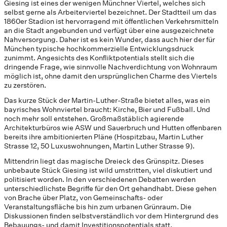
Giesing ist eines der wenigen Münchner Viertel, welches sich
selbst gerne als Arbeiterviertel bezeichnet. Der Stadtteil um das
1860er Stadion ist hervorragend mit öffentlichen Verkehrsmitteln
an die Stadt angebunden und verfügt über eine ausgezeichnete
Nahversorgung. Daher ist es kein Wunder, dass auch hier der für
München typische hochkommerzielle Entwicklungsdruck
zunimmt. Angesichts des Konfliktpotentials stellt sich die
dringende Frage, wie sinnvolle Nachverdichtung von Wohnraum
möglich ist, ohne damit den ursprünglichen Charme des Viertels
zu zerstören.
Das kurze Stück der Martin-Luther-Straße bietet alles, was ein
bayrisches Wohnviertel braucht: Kirche, Bier und Fußball. Und
noch mehr soll entstehen. Großmaßstäblich agierende
Architekturbüros wie ASW und Sauerbruch und Hutten offenbaren
bereits ihre ambitionierten Pläne (Hospitzbau, Martin Luther
Strasse 12, 50 Luxuswohnungen, Martin Luther Strasse 9).
Mittendrin liegt das magische Dreieck des Grünspitz. Dieses
unbebaute Stück Giesing ist wild umstritten, viel diskutiert und
politisiert worden. In den verschiedenen Debatten werden
unterschiedlichste Begriffe für den Ort gehandhabt. Diese gehen
von Brache über Platz, von Gemeinschafts- oder
Veranstaltungsfläche bis hin zum urbanen Grünraum. Die
Diskussionen finden selbstverständlich vor dem Hintergrund des
Bebauungs- und damit Investitionspotentials statt.