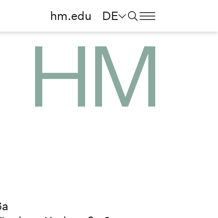
hm.edu
DE
6a