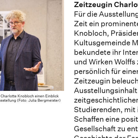
Zeitzeugin Charlo
Für die Ausstellun
Zeit ein prominent
Knobloch, Präsiden
Kultusgemeinde M
bekundete ihr Int
und Wirken Wolffs 
persönlich für ein
Zeitzeugin beleuch
Ausstellungsinhalt
Charlotte Knobloch einen Einblick
zeitgeschichtliche
sstellung (Foto: Julia Bergmeister)
Studierenden, mit 
Schaffen eine posi
Gesellschaft zu en
Geschichte der Fam