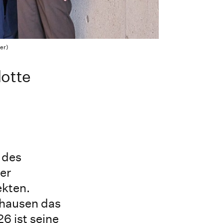
ter)
lotte
 des
er
ekten.
nhausen das
6 ist seine