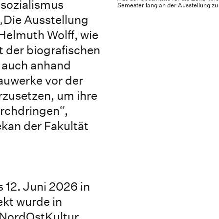
lsozialismus
Semester lang an der Ausstellung zu
„Die Ausstellung
Helmuth Wolff, wie
it der biografischen
r auch anhand
auwerke vor der
zusetzen, um ihre
urchdringen“,
kan der Fakultät
s 12. Juni 2026 in
ekt wurde in
 NordOstKultur