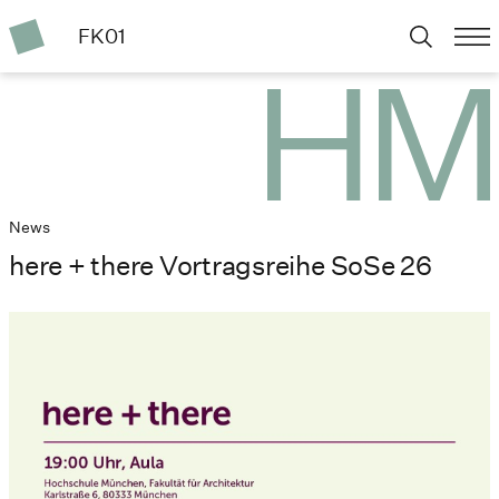
FK01
News
here + there Vortragsreihe SoSe 26