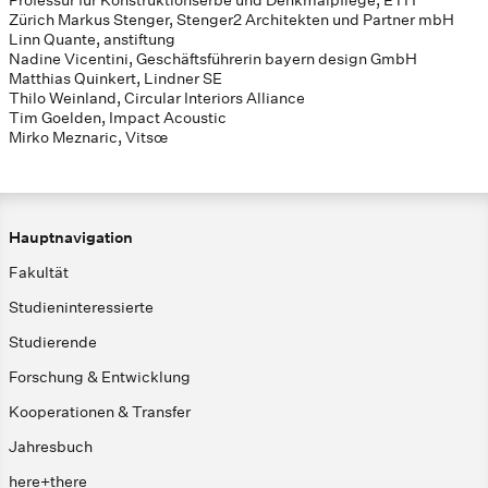
Professur für Konstruktionserbe und Denkmalpflege, ETH
Zürich Markus Stenger, Stenger2 Architekten und Partner mbH
Linn Quante, anstiftung
Nadine Vicentini, Geschäftsführerin bayern design GmbH
Matthias Quinkert, Lindner SE
Thilo Weinland, Circular Interiors Alliance
Tim Goelden, Impact Acoustic
Mirko Meznaric, Vitsœ
Hauptnavigation
Fakultät
Studieninteressierte
Studierende
Forschung & Entwicklung
Kooperationen & Transfer
Jahresbuch
here+there