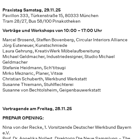
Praxistag Samstag, 29.11.25
Pavillon 333, Türkenstraße 15, 80333 München
Tram 28/27, Bus 58/100 Pinakotheken
Vorträge und Workshops von 10:00 – 17:00 Uhr
Marcel Brosend, Steffen Bovenberg, Circular Interiors Alliance
Jörg Euteneuer, Kunstschmiede
Laura Gehrung, KreativWerk Möbelaufbereitung
Michael Geldmacher, Industriedesigner, Studio Michael
Geldmacher
Stefanie Heidmann, Sch'titsugi
Mirko Meznaric, Planer, Vitsœ
Christian Schuberth, Werkbund Werkstatt
Susanne Thiemann, Stuhlflechterei
Susanne von Bechtolsheim, Geigenbauwerkstatt
Vortragende am Freitag, 28.11.25
PREPAIR OPENING:
Nina von der Recke, 1. Vorsitzende Deutscher Werkbund Bayern
e.V.
Prof. Dr. Angelika Nollert, Direktorin Die Neue Sammlung – The