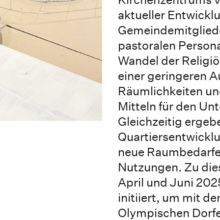
aktueller Entwick
Gemeindemitgliede
pastoralen Person
Wandel der Religiös
einer geringeren A
Räumlichkeiten und
Mitteln für den Un
Gleichzeitig ergeb
Quartiersentwickl
neue Raumbedarfe 
Nutzungen. Zu die
April und Juni 2025
initiiert, um mit 
Olympischen Dorfe